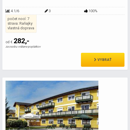
4.1/6
3
100%
počet nocí: 7
strava: Raňajky
vlastná doprava
282,-
od €
za osobu vrátane poplatkov
VYBRAŤ