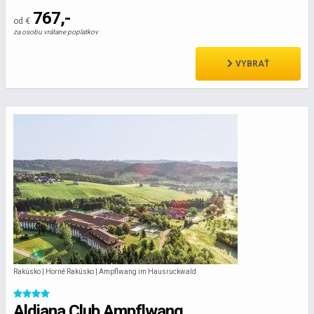
767,-
od €
za osobu vrátane poplatkov
VYBRAŤ
Rakúsko | Horné Rakúsko | Ampflwang im Hausruckwald
Aldiana Club Ampflwang