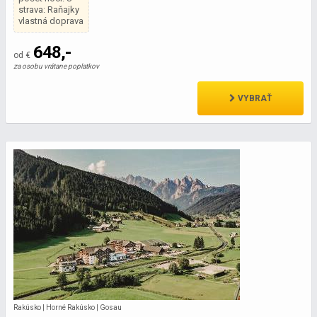
strava: Raňajky
vlastná doprava
648,-
od €
za osobu vrátane poplatkov
VYBRAŤ
Rakúsko | Horné Rakúsko | Gosau