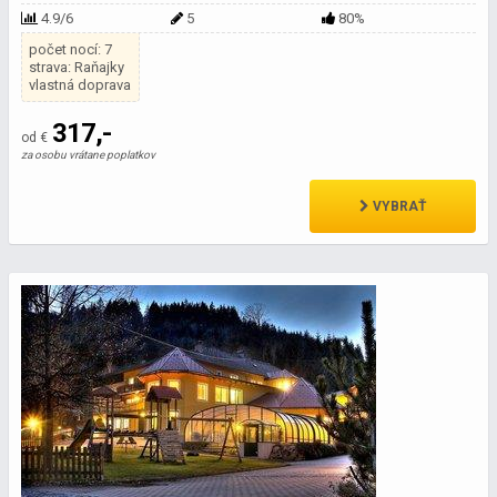
4.9/6
5
80%
počet nocí: 7
strava: Raňajky
vlastná doprava
317,-
od €
za osobu vrátane poplatkov
VYBRAŤ