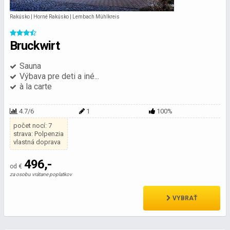
Rakúsko | Horné Rakúsko | Lembach Mühlkreis
Bruckwirt
Sauna
Výbava pre deti a iné...
à la carte
4.7/6
1
100%
počet nocí: 7
strava: Polpenzia
vlastná doprava
496,-
od €
za osobu vrátane poplatkov
VYBRAŤ