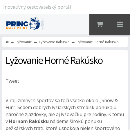
Inovatívny cestovateľský portál
→
→
→
Lyžovanie
Lyžovanie Rakúsko
Lyžovanie Horné Rakúsko
Lyžovanie Horné Rakúsko
Tweet
V raji zimných športov sa točí všetko okolo „Snow &
Fun“. Sedem dobrých lyžiarskych stredísk ponúkajú
náročné zjazdovky, ale aj lyžovačku pre rodiny. K tomu
v
Hornom Rakúsku
nájdeme širokú ponuku
bežkárskych tratí, ktoré uspokoja nielen športového