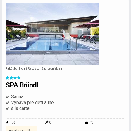
Rakúsko | Horné Rakúsko | Bad Leonfelden
SPA Bründl
Sauna
Výbava pre deti a iné...
à la carte
-/6
0
-%
počet nocí: 8