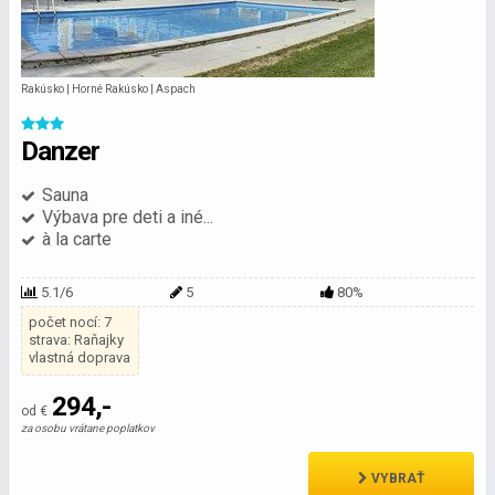
Rakúsko | Horné Rakúsko | Aspach
Danzer
Sauna
Výbava pre deti a iné...
à la carte
5.1/6
5
80%
počet nocí: 7
strava: Raňajky
vlastná doprava
294,-
od €
za osobu vrátane poplatkov
VYBRAŤ