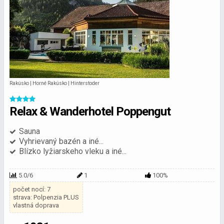
Rakúsko | Horné Rakúsko | Hinterstoder
Relax & Wanderhotel Poppengut
Sauna
Vyhrievaný bazén a iné...
Blízko lyžiarskeho vleku a iné...
5.0/6
1
100%
počet nocí: 7
strava: Polpenzia PLUS
vlastná doprava