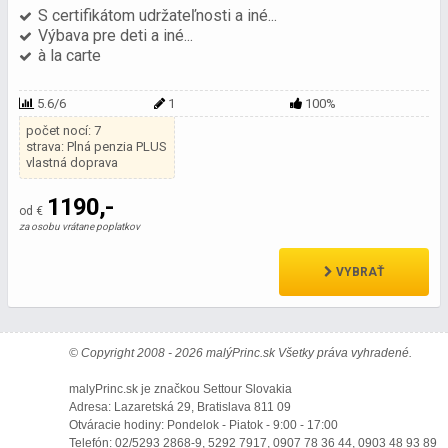
S certifikátom udržateľnosti a iné...
Výbava pre deti a iné...
à la carte
5.6/6
1
100%
počet nocí: 7
strava: Plná penzia PLUS
vlastná doprava
1190,-
od €
za osobu vrátane poplatkov
VYBRAŤ
© Copyright 2008 - 2026 malýPrinc.sk Všetky práva vyhradené.
malyPrinc.sk je značkou Settour Slovakia
Adresa: Lazaretská 29, Bratislava 811 09
Otváracie hodiny: Pondelok - Piatok - 9:00 - 17:00
Telefón: 02/5293 2868-9, 5292 7917, 0907 78 36 44, 0903 48 93 89