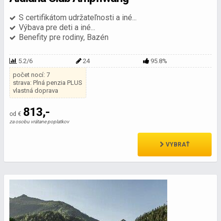
S certifikátom udržateľnosti a iné...
Výbava pre deti a iné...
Benefity pre rodiny, Bazén
5.2/6
24
95.8%
počet nocí: 7
strava: Plná penzia PLUS
vlastná doprava
813,-
od €
za osobu vrátane poplatkov
VYBRAŤ