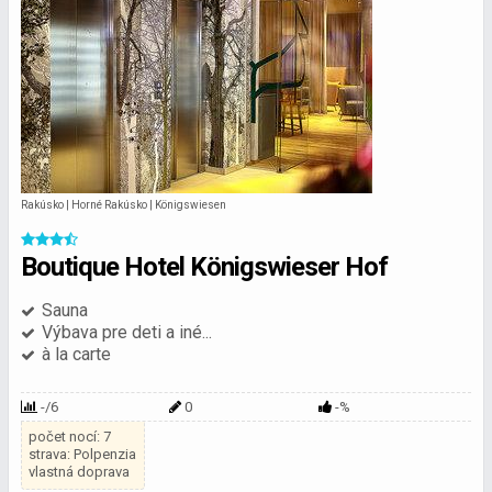
Rakúsko | Horné Rakúsko | Königswiesen
Boutique Hotel Königswieser Hof
Sauna
Výbava pre deti a iné...
à la carte
-/6
0
-%
počet nocí: 7
strava: Polpenzia
vlastná doprava