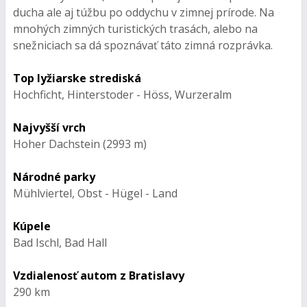
ducha ale aj túžbu po oddychu v zimnej prírode. Na
mnohých zimných turistických trasách, alebo na
snežniciach sa dá spoznávať táto zimná rozprávka.
Top lyžiarske strediská
Hochficht, Hinterstoder - Höss, Wurzeralm
Najvyšší vrch
Hoher Dachstein (2993 m)
Národné parky
Mühlviertel, Obst - Hügel - Land
Kúpele
Bad Ischl, Bad Hall
Vzdialenosť autom z Bratislavy
290 km