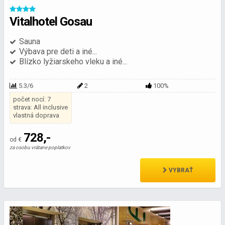
Vitalhotel Gosau
Sauna
Výbava pre deti a iné...
Blízko lyžiarskeho vleku a iné...
5.3/6
2
100%
počet nocí: 7
strava: All inclusive
vlastná doprava
728,-
od €
za osobu vrátane poplatkov
VYBRAŤ