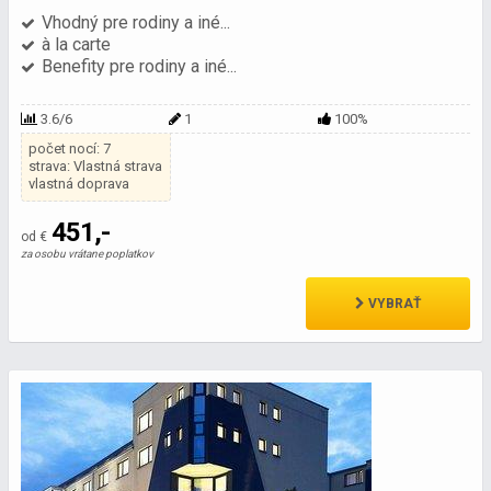
Vhodný pre rodiny a iné...
à la carte
Benefity pre rodiny a iné...
3.6/6
1
100%
počet nocí: 7
strava: Vlastná strava
vlastná doprava
451,-
od €
za osobu vrátane poplatkov
VYBRAŤ