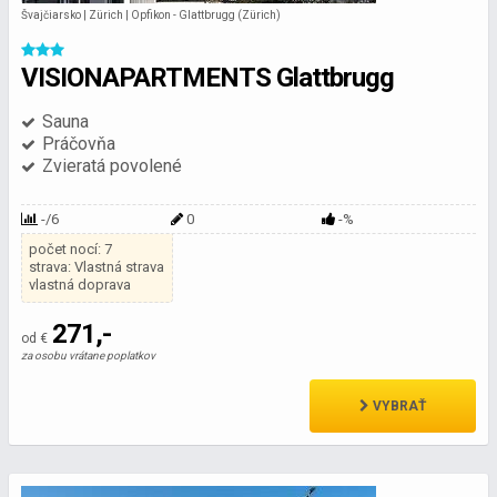
Švajčiarsko | Zürich | Opfikon - Glattbrugg (Zürich)
VISIONAPARTMENTS Glattbrugg
Sauna
Práčovňa
Zvieratá povolené
-/6
0
-%
počet nocí: 7
strava: Vlastná strava
vlastná doprava
271,-
od €
za osobu vrátane poplatkov
VYBRAŤ