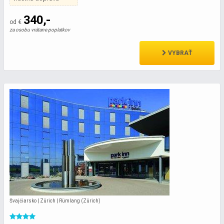
340,-
od €
za osobu vrátane poplatkov
VYBRAŤ
Švajčiarsko | Zürich | Rümlang (Zürich)