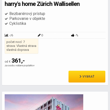
harry's home Zürich Wallisellen
Bezbariérový prístup
Parkovanie v objekte
Cyklistika
-/6
0
-%
počet nocí: 7
strava: Vlastná strava
vlastná doprava
361,-
od €
za osobu vrátane poplatkov
VYBRAŤ