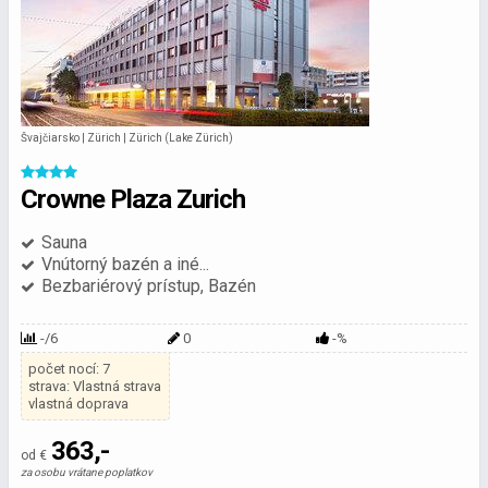
Švajčiarsko | Zürich | Zürich (Lake Zürich)
Crowne Plaza Zurich
Sauna
Vnútorný bazén a iné...
Bezbariérový prístup, Bazén
-/6
0
-%
počet nocí: 7
strava: Vlastná strava
vlastná doprava
363,-
od €
za osobu vrátane poplatkov