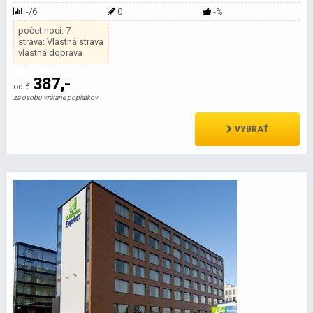
-/6
0
-%
počet nocí: 7
strava: Vlastná strava
vlastná doprava
387,-
od €
za osobu vrátane poplatkov
VYBRAŤ