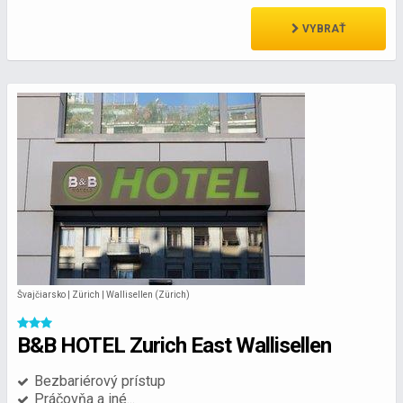
VYBRAŤ
Švajčiarsko | Zürich | Wallisellen (Zürich)
B&B HOTEL Zurich East Wallisellen
Bezbariérový prístup
Práčovňa a iné...