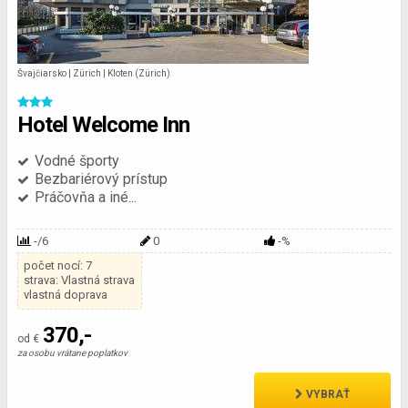
Švajčiarsko | Zürich | Kloten (Zürich)
Hotel Welcome Inn
Vodné športy
Bezbariérový prístup
Práčovňa a iné...
-/6
0
-%
počet nocí: 7
strava: Vlastná strava
vlastná doprava
370,-
od €
za osobu vrátane poplatkov
VYBRAŤ