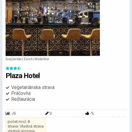
Švajčiarsko | Zürich | Winterthur
Plaza Hotel
Vegetariánska strava
Práčovňa
Reštaurácia
-/6
0
-%
počet nocí: 8
strava: Vlastná strava
vlastná doprava