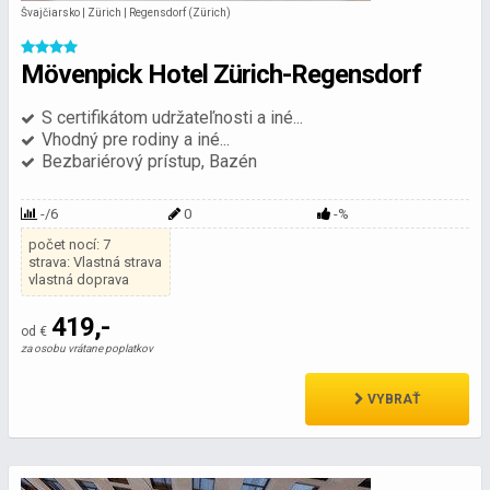
Švajčiarsko | Zürich | Regensdorf (Zürich)
Mövenpick Hotel Zürich-Regensdorf
S certifikátom udržateľnosti a iné...
Vhodný pre rodiny a iné...
Bezbariérový prístup, Bazén
-/6
0
-%
počet nocí: 7
strava: Vlastná strava
vlastná doprava
419,-
od €
za osobu vrátane poplatkov
VYBRAŤ