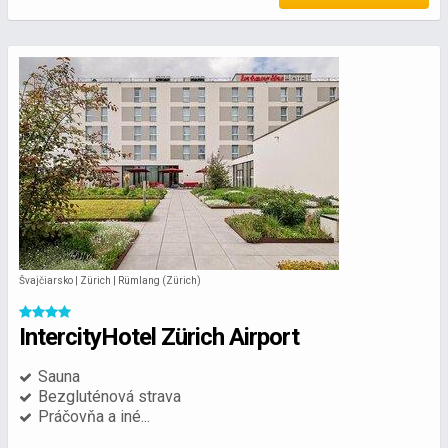
Švajčiarsko | Zürich | Rümlang (Zürich)
IntercityHotel Zürich Airport
Sauna
Bezgluténová strava
Práčovňa a iné...