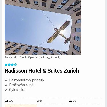
Švajčiarsko | Zürich | Opfikon - Glattbrugg (Zürich)
Radisson Hotel & Suites Zurich
Bezbariérový prístup
Práčovňa a iné...
Cyklistika
-/6
0
-%