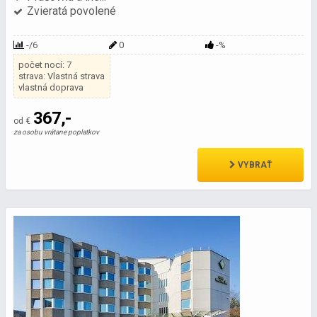
Zvieratá povolené
-/6
0
-%
počet nocí: 7
strava: Vlastná strava
vlastná doprava
367,-
od €
za osobu vrátane poplatkov
VYBRAŤ