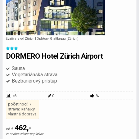
Švajčiarsko | Zürich | Opfikon - Glattbrugg (Zürich)
DORMERO Hotel Zürich Airport
Sauna
Vegetariánska strava
Bezbariérový prístup
-/6
0
-%
počet nocí: 7
strava: Raňajky
vlastná doprava
462,-
od €
za osobu vrátane poplatkov