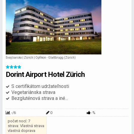
Švajčiarsko | Zürich | Opfikon - Glattbrugg (Zürich)
Dorint Airport Hotel Zürich
S certifikátom udržateľnosti
Vegetariánska strava
Bezgluténová strava a iné...
-/6
0
-%
počet nocí: 7
strava: Vlastná strava
vlastná doprava