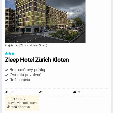
Švajčiarsko | Zürich | Kloten (Zürich)
Zleep Hotel Zürich Kloten
Bezbariérový prístup
Zvieratá povolené
Reštaurácia
-/6
0
-%
počet nocí: 7
strava: Vlastná strava
vlastná doprava