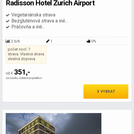
Radisson Hotel Zurich Airport
Vegetariánska strava
Bezgluténová strava a iné...
Práčovňa a iné...
2.6/6
1
0%
počet nocí: 7
strava: Vlastná strava
vlastná doprava
351,-
od €
za osobu vrátane poplatkov
VYBRAŤ