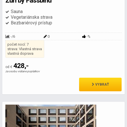
Züri by Fassbind
Sauna
Vegetariánska strava
Bezbariérový prístup
-/6
0
-%
počet nocí: 7
strava: Vlastná strava
vlastná doprava
428,-
od €
za osobu vrátane poplatkov
VYBRAŤ