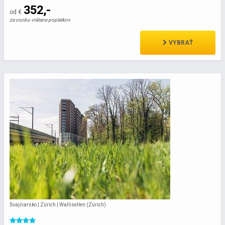
352,-
od €
za osobu vrátane poplatkov
VYBRAŤ
Švajčiarsko | Zürich | Wallisellen (Zürich)