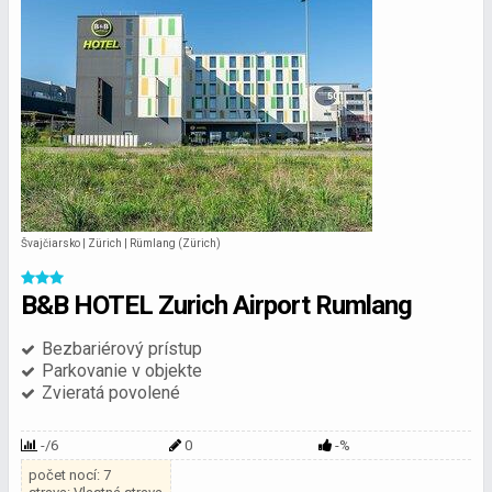
Švajčiarsko | Zürich | Rümlang (Zürich)
B&B HOTEL Zurich Airport Rumlang
Bezbariérový prístup
Parkovanie v objekte
Zvieratá povolené
-/6
0
-%
počet nocí: 7