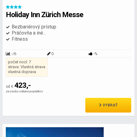
Holiday Inn Zürich Messe
Bezbariérový prístup
Práčovňa a iné...
Fitness
-/6
0
-%
počet nocí: 7
strava: Vlastná strava
vlastná doprava
423,-
od €
za osobu vrátane poplatkov
VYBRAŤ