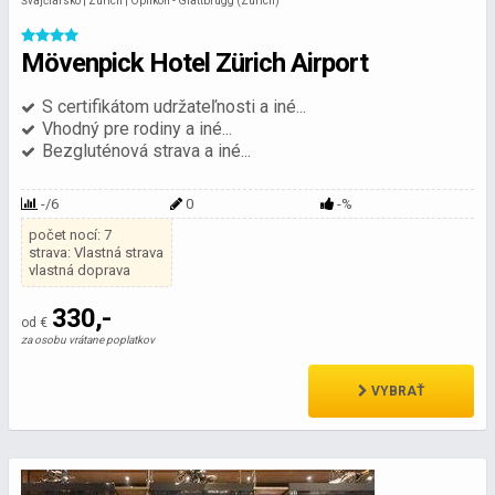
Švajčiarsko | Zürich | Opfikon - Glattbrugg (Zürich)
Mövenpick Hotel Zürich Airport
S certifikátom udržateľnosti a iné...
Vhodný pre rodiny a iné...
Bezgluténová strava a iné...
-/6
0
-%
počet nocí: 7
strava: Vlastná strava
vlastná doprava
330,-
od €
za osobu vrátane poplatkov
VYBRAŤ