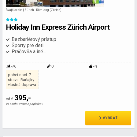
Švajčiarsko | Zürich | Rümlang (Zürich)
Holiday Inn Express Zürich Airport
Bezbariérový prístup
Športy pre deti
Práčovňa a iné...
-/6
0
-%
počet nocí: 7
strava: Raňajky
vlastná doprava
395,-
od €
za osobu vrátane poplatkov
VYBRAŤ