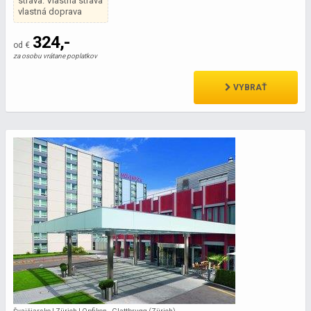
strava: Vlastná strava
vlastná doprava
324,-
od €
za osobu vrátane poplatkov
VYBRAŤ