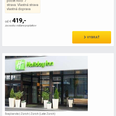
počet nocí: 7
strava: Vlastná strava
vlastná doprava
419,-
od €
za osobu vrátane poplatkov
VYBRAŤ
Švajčiarsko | Zürich | Zürich (Lake Zürich)