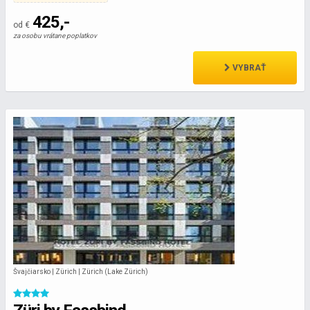
425,-
od €
za osobu vrátane poplatkov
VYBRAŤ
Švajčiarsko | Zürich | Zürich (Lake Zürich)