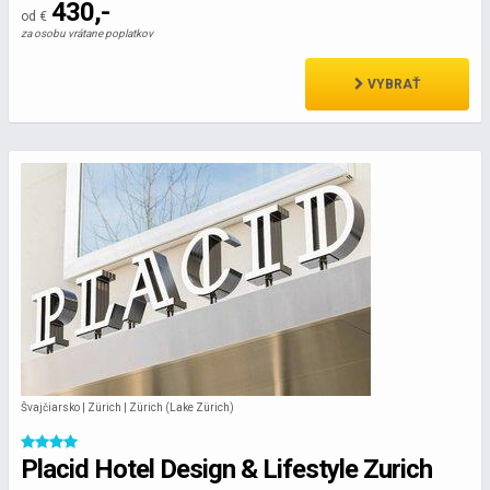
430,-
od €
za osobu vrátane poplatkov
VYBRAŤ
Švajčiarsko | Zürich | Zürich (Lake Zürich)
Placid Hotel Design & Lifestyle Zurich