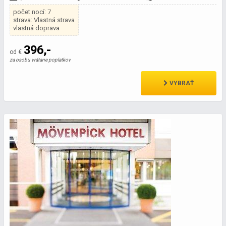
počet nocí: 7
strava: Vlastná strava
vlastná doprava
396,-
od €
za osobu vrátane poplatkov
VYBRAŤ