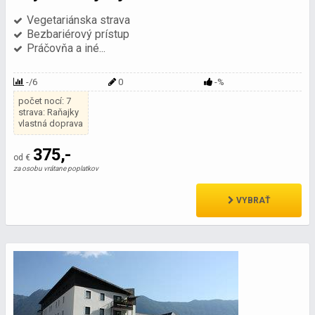
Vegetariánska strava
Bezbariérový prístup
Práčovňa a iné...
-/6
0
-%
počet nocí: 7
strava: Raňajky
vlastná doprava
375,-
od €
za osobu vrátane poplatkov
VYBRAŤ