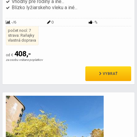
Vhodný pre rodiny a iné...
Blízko lyžiarskeho vleku a iné...
-/6
0
-%
počet nocí: 7
strava: Raňajky
vlastná doprava
408,-
od €
za osobu vrátane poplatkov
VYBRAŤ