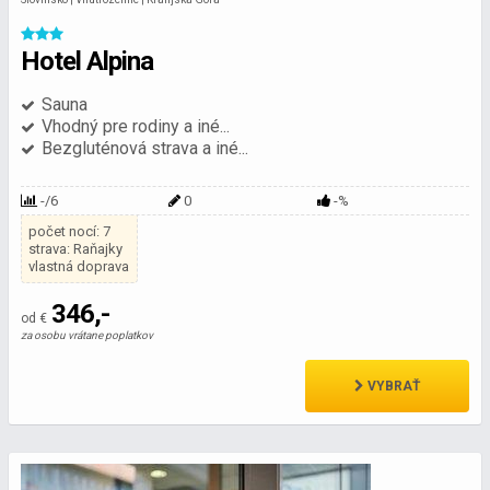
Hotel Alpina
Sauna
Vhodný pre rodiny a iné...
Bezgluténová strava a iné...
-/6
0
-%
počet nocí: 7
strava: Raňajky
vlastná doprava
346,-
od €
za osobu vrátane poplatkov
VYBRAŤ