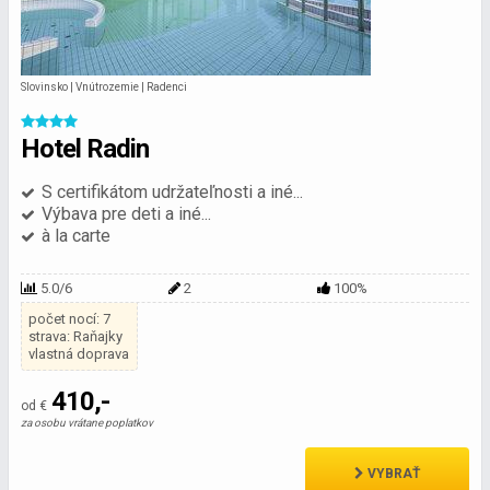
Slovinsko | Vnútrozemie | Radenci
Hotel Radin
S certifikátom udržateľnosti a iné...
Výbava pre deti a iné...
à la carte
5.0/6
2
100%
počet nocí: 7
strava: Raňajky
vlastná doprava
410,-
od €
za osobu vrátane poplatkov
VYBRAŤ