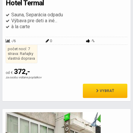
Hotel Termal
Sauna, Separácia odpadu
Výbava pre deti a iné...
à la carte
-/6
0
-%
počet nocí: 7
strava: Raňajky
vlastná doprava
372,-
od €
za osobu vrátane poplatkov
VYBRAŤ