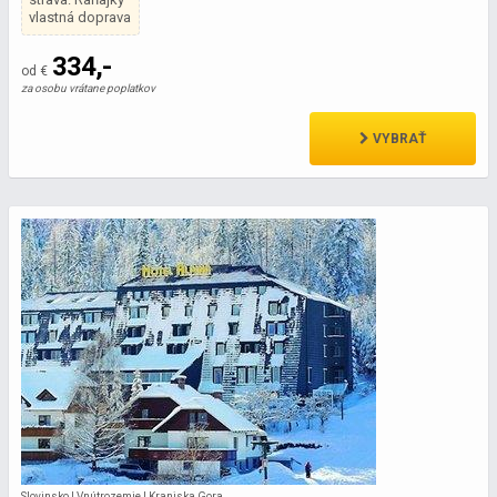
vlastná doprava
334,-
od €
za osobu vrátane poplatkov
VYBRAŤ
Slovinsko | Vnútrozemie | Kranjska Gora