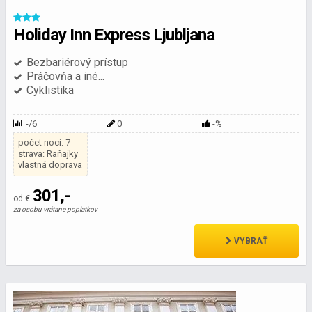
Holiday Inn Express Ljubljana
Bezbariérový prístup
Práčovňa a iné...
Cyklistika
-/6
0
-%
počet nocí: 7
strava: Raňajky
vlastná doprava
301,-
od €
za osobu vrátane poplatkov
VYBRAŤ