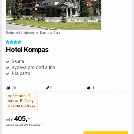
Slovinsko | Vnútrozemie | Kranjska Gora
Hotel Kompas
Sauna
Výbava pre deti a iné...
à la carte
-/6
0
-%
počet nocí: 7
strava: Raňajky
vlastná doprava
405,-
od €
za osobu vrátane poplatkov