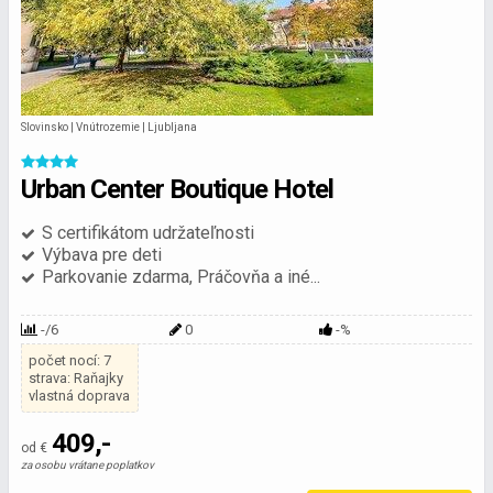
Slovinsko | Vnútrozemie | Ljubljana
Urban Center Boutique Hotel
S certifikátom udržateľnosti
Výbava pre deti
Parkovanie zdarma, Práčovňa a iné...
-/6
0
-%
počet nocí: 7
strava: Raňajky
vlastná doprava
409,-
od €
za osobu vrátane poplatkov