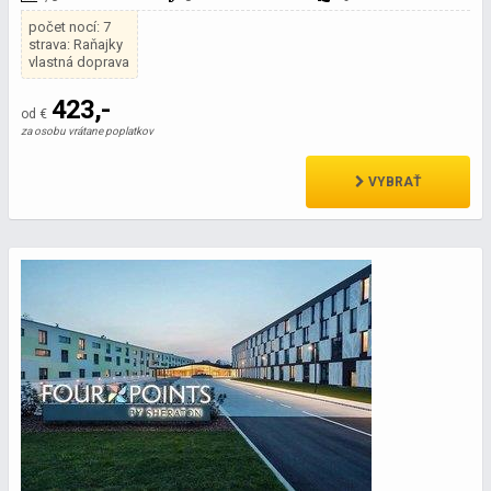
počet nocí: 7
strava: Raňajky
vlastná doprava
423,-
od €
za osobu vrátane poplatkov
VYBRAŤ