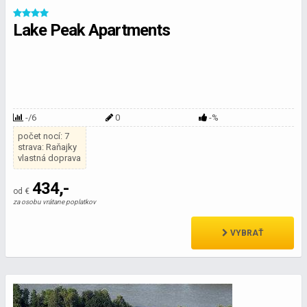
Lake Peak Apartments
-/6
0
-%
počet nocí: 7
strava: Raňajky
vlastná doprava
434,-
od €
za osobu vrátane poplatkov
VYBRAŤ