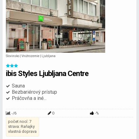
Slovinsko | Vnútrozemie | Ljubljana
ibis Styles Ljubljana Centre
Sauna
Bezbariérový prístup
Práčovňa a iné...
-/6
0
-%
počet nocí: 7
strava: Raňajky
vlastná doprava