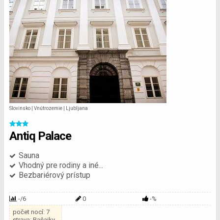
Slovinsko | Vnútrozemie | Ljubljana
Antiq Palace
Sauna
Vhodný pre rodiny a iné...
Bezbariérový prístup
-/6
0
-%
počet nocí: 7
strava: Raňajky