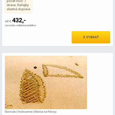
počet nocí: 7
strava: Raňajky
vlastná doprava
432,-
od €
za osobu vrátane poplatkov
VYBRAŤ
Slovinsko | Vnútrozemie | Ribnica na Pohorju