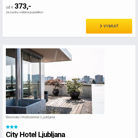
373,-
od €
za osobu vrátane poplatkov
VYBRAŤ
Slovinsko | Vnútrozemie | Ljubljana
City Hotel Ljubljana