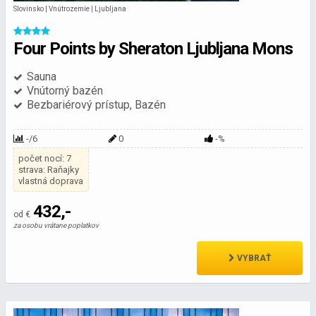
Slovinsko | Vnútrozemie | Ljubljana
Four Points by Sheraton Ljubljana Mons
Sauna
Vnútorný bazén
Bezbariérový prístup, Bazén
-/6
0
-%
počet nocí: 7
strava: Raňajky
vlastná doprava
432,-
od €
za osobu vrátane poplatkov
VYBRAŤ