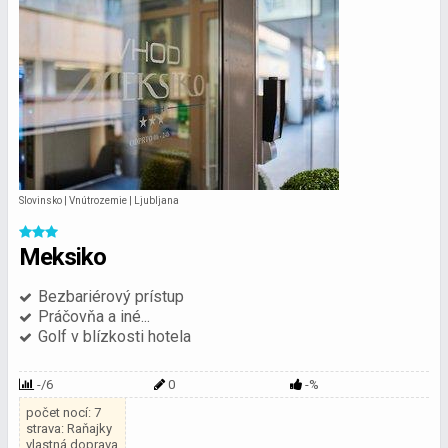
Slovinsko | Vnútrozemie | Ljubljana
Meksiko
Bezbariérový prístup
Práčovňa a iné...
Golf v blízkosti hotela
-/6
0
-%
počet nocí: 7
strava: Raňajky
vlastná doprava