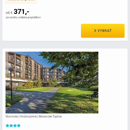
371,-
od €
za osobu vrátane poplatkov
VYBRAŤ
Slovinsko | Vnútrozemie | Moravske Toplice