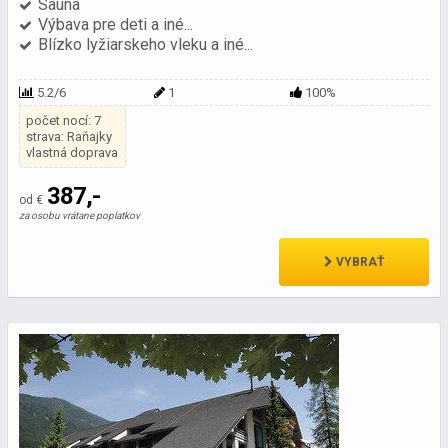
Sauna
Výbava pre deti a iné...
Blízko lyžiarskeho vleku a iné...
5.2/6
1
100%
počet nocí: 7
strava: Raňajky
vlastná doprava
387,-
od €
za osobu vrátane poplatkov
VYBRAŤ