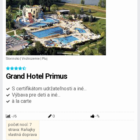
Slovinsko | Vnútrozemie | Ptuj
Grand Hotel Primus
S certifikátom udržateľnosti a iné...
Výbava pre deti a iné...
à la carte
-/6
0
-%
počet nocí: 7
strava: Raňajky
vlastná doprava