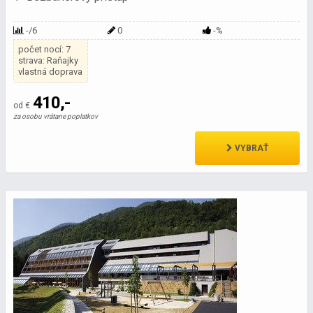
-/6
0
-%
počet nocí: 7
strava: Raňajky
vlastná doprava
410,-
od €
za osobu vrátane poplatkov
VYBRAŤ