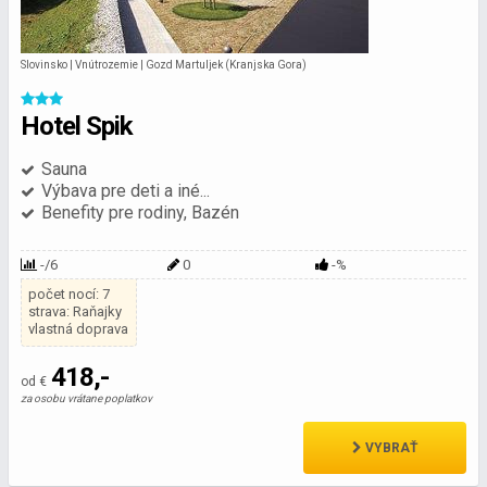
Slovinsko | Vnútrozemie | Gozd Martuljek (Kranjska Gora)
Hotel Spik
Sauna
Výbava pre deti a iné...
Benefity pre rodiny, Bazén
-/6
0
-%
počet nocí: 7
strava: Raňajky
vlastná doprava
418,-
od €
za osobu vrátane poplatkov
VYBRAŤ