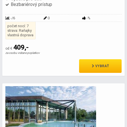
Bezbariérový prístup
-/6
0
-%
počet nocí: 7
strava: Raňajky
vlastná doprava
409,-
od €
za osobu vrátane poplatkov
VYBRAŤ