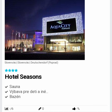
Slovensko | Slovensko | Deutschendorf (Poprad)
Hotel Seasons
Sauna
Výbava pre deti a iné...
Bazén
-/6
0
-%