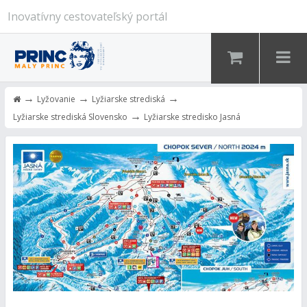
Inovatívny cestovateľský portál
→
→
→
Lyžovanie
Lyžiarske strediská
→
Lyžiarske strediská Slovensko
Lyžiarske stredisko Jasná