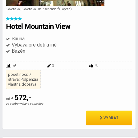
Slovensko | Slovensko | Deutschendorf (Poprad)
Hotel Mountain View
Sauna
Výbava pre deti a iné...
Bazén
-/6
0
-%
počet nocí: 7
strava: Polpenzia
vlastná doprava
572,-
od €
za osobu vrátane poplatkov
VYBRAŤ