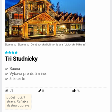
Slovensko | Slovensko | Demänovska Dolina - Jasna (Liptovsky Mikulas)
Tri Studnicky
Sauna
Výbava pre deti a iné...
à la carte
-/6
0
-%
počet nocí: 7
strava: Raňajky
vlastná doprava