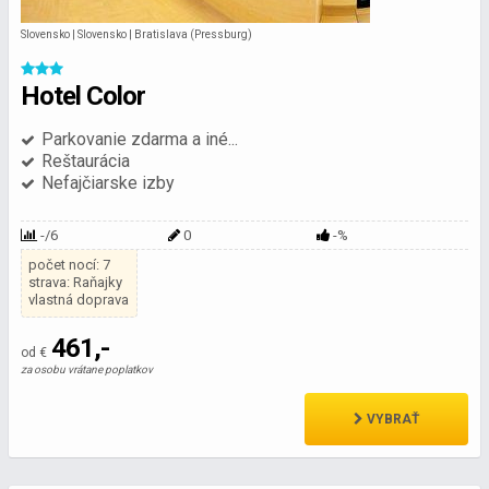
Slovensko | Slovensko | Bratislava (Pressburg)
Hotel Color
Parkovanie zdarma a iné...
Reštaurácia
Nefajčiarske izby
-/6
0
-%
počet nocí: 7
strava: Raňajky
vlastná doprava
461,-
od €
za osobu vrátane poplatkov
VYBRAŤ