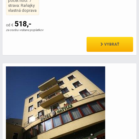
počet nocí: 7
strava: Raňajky
vlastná doprava
518,-
od €
za osobu vrátane poplatkov
VYBRAŤ