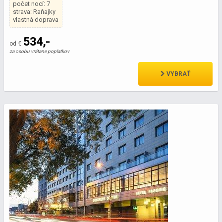
počet nocí: 7
strava: Raňajky
vlastná doprava
534,-
od €
za osobu vrátane poplatkov
VYBRAŤ