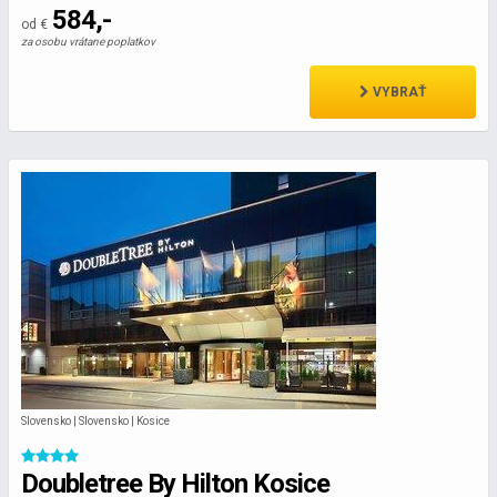
584,-
od €
za osobu vrátane poplatkov
VYBRAŤ
Slovensko | Slovensko | Kosice
Doubletree By Hilton Kosice