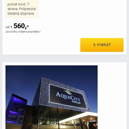
počet nocí: 7
strava: Polpenzia
vlastná doprava
560,-
od €
za osobu vrátane poplatkov
VYBRAŤ