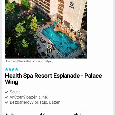
Slovensko | Slovensko | Piestany (Pistyan)
Health Spa Resort Esplanade - Palace
Wing
Sauna
Vnútorný bazén a iné...
Bezbariérový prístup, Bazén
-/6
0
-%