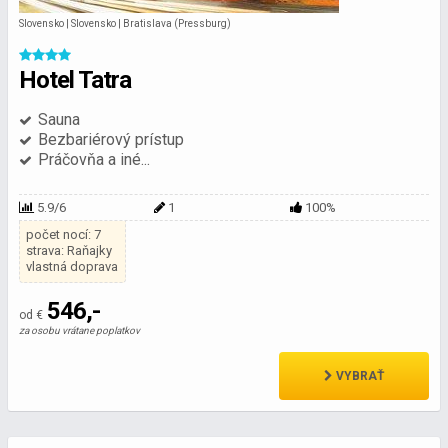
Slovensko | Slovensko | Bratislava (Pressburg)
Hotel Tatra
Sauna
Bezbariérový prístup
Práčovňa a iné...
5.9/6
1
100%
počet nocí: 7
strava: Raňajky
vlastná doprava
546,-
od €
za osobu vrátane poplatkov
VYBRAŤ