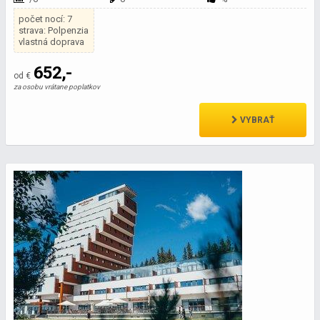
počet nocí: 7
strava: Polpenzia
vlastná doprava
652,-
od €
za osobu vrátane poplatkov
VYBRAŤ