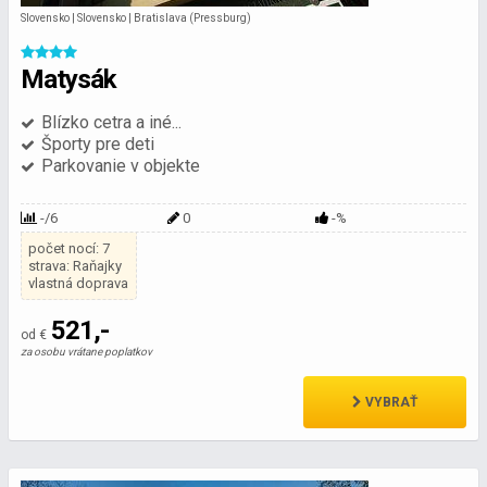
Slovensko | Slovensko | Bratislava (Pressburg)
Matysák
Blízko cetra a iné...
Športy pre deti
Parkovanie v objekte
-/6
0
-%
počet nocí: 7
strava: Raňajky
vlastná doprava
521,-
od €
za osobu vrátane poplatkov
VYBRAŤ