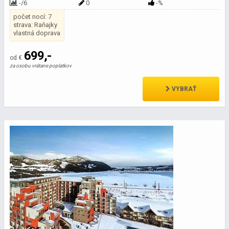
-/6
0
-%
počet nocí: 7
strava: Raňajky
vlastná doprava
699,-
od €
za osobu vrátane poplatkov
VYBRAŤ