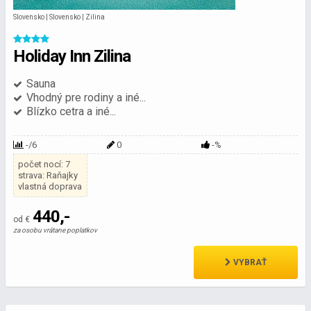
Slovensko | Slovensko | Zilina
Holiday Inn Zilina
Sauna
Vhodný pre rodiny a iné...
Blízko cetra a iné...
-/6
0
-%
počet nocí: 7
strava: Raňajky
vlastná doprava
440,-
od €
za osobu vrátane poplatkov
VYBRAŤ