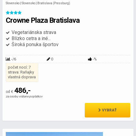
Slovensko | Slovensko | Bratislava (Pressburg)
Crowne Plaza Bratislava
Vegetariánska strava
Blízko cetra a iné...
Široká ponuka športov
-/6
0
-%
počet nocí: 7
strava: Raňajky
vlastná doprava
486,-
od €
za osobu vrátane poplatkov
VYBRAŤ