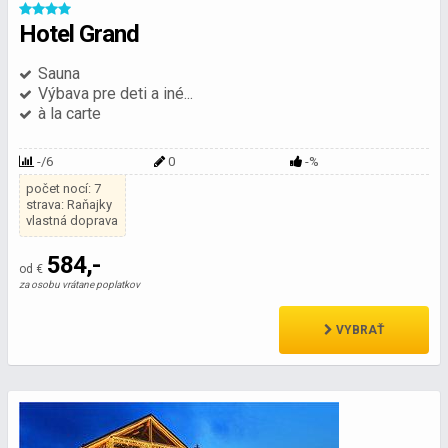
Hotel Grand
Sauna
Výbava pre deti a iné...
à la carte
-/6
0
-%
počet nocí: 7
strava: Raňajky
vlastná doprava
584,-
od €
za osobu vrátane poplatkov
VYBRAŤ