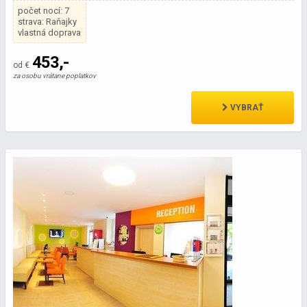
počet nocí: 7
strava: Raňajky
vlastná doprava
453,-
od €
za osobu vrátane poplatkov
VYBRAŤ