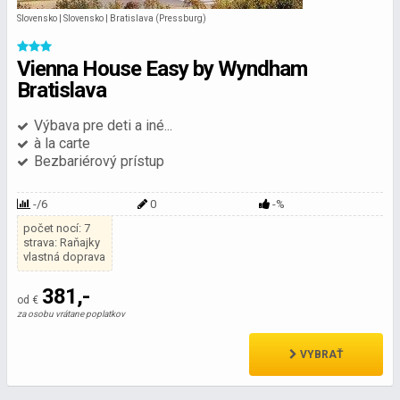
Slovensko | Slovensko | Bratislava (Pressburg)
Vienna House Easy by Wyndham
Bratislava
Výbava pre deti a iné...
à la carte
Bezbariérový prístup
-/6
0
-%
počet nocí: 7
strava: Raňajky
vlastná doprava
381,-
od €
za osobu vrátane poplatkov
VYBRAŤ