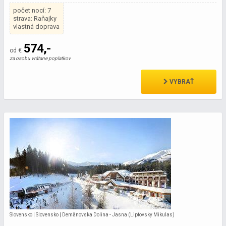
počet nocí: 7
strava: Raňajky
vlastná doprava
574,-
od €
za osobu vrátane poplatkov
VYBRAŤ
Slovensko | Slovensko | Demänovska Dolina - Jasna (Liptovsky Mikulas)