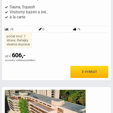
Sauna, Squash
Vnútorný bazén a iné...
à la carte
-/6
0
-%
počet nocí: 7
strava: Raňajky
vlastná doprava
606,-
od €
za osobu vrátane poplatkov
VYBRAŤ