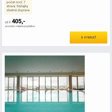
počet nocí: 7
strava: Raňajky
vlastná doprava
405,-
od €
za osobu vrátane poplatkov
VYBRAŤ