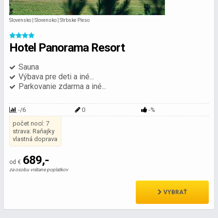
Slovensko | Slovensko | Strbske Pleso
Hotel Panorama Resort
Sauna
Výbava pre deti a iné...
Parkovanie zdarma a iné...
-/6
0
-%
počet nocí: 7
strava: Raňajky
vlastná doprava
689,-
od €
za osobu vrátane poplatkov
VYBRAŤ