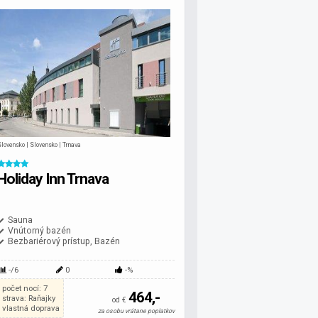
lovensko | Slovensko | Trnava
Holiday Inn Trnava
Sauna
Vnútorný bazén
Bezbariérový prístup, Bazén
-/6
0
-%
počet nocí: 7
464,-
strava: Raňajky
od €
vlastná doprava
za osobu vrátane poplatkov