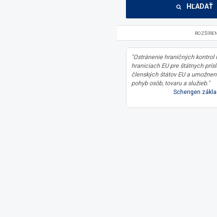
HĽADAŤ
ROZŠÍRE
"Ostránenie hraničných kontrol
hraniciach EU pre štátnych prís
členských štátov EU a umožnen
pohyb osôb, tovaru a služieb."
Schengen zákla