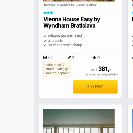
Slovensko | Slovensko | Bratislava (Pressburg)
Vienna House Easy by
Wyndham Bratislava
Výbava pre deti a iné...
à la carte
Bezbariérový prístup
-/6
0
-%
počet nocí: 7
381,-
strava: Raňajky
od €
vlastná doprava
za osobu vrátane poplatkov
VYBRAŤ