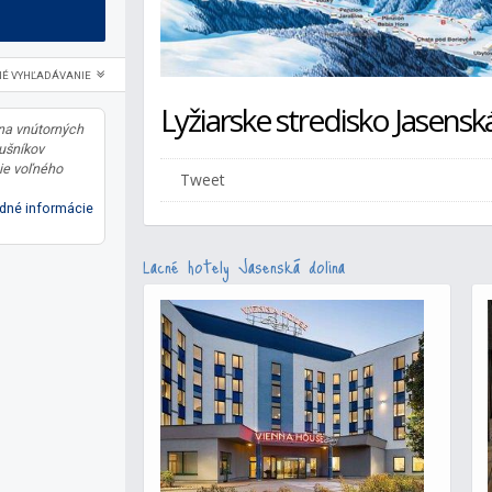
NÉ VYHĽADÁVANIE
Lyžiarske stredisko Jasensk
 na vnútorných
lušníkov
ie voľného
Tweet
dné informácie
Lacné hotely Jasenská dolina