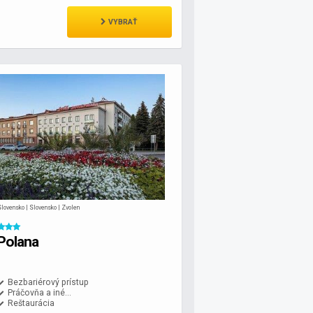
VYBRAŤ
lovensko | Slovensko | Zvolen
Polana
Bezbariérový prístup
Práčovňa a iné...
Reštaurácia