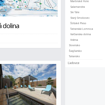
Martinské Hole
Salamandra
Ski Tále
Starý Smokovec
á dolina
Štrbské Pleso
Tatranská Lomnica
Valčianska dolina
Vrátna
Slovinsko
Švajčiarsko
Taliansko
Ľadovce