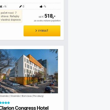
-/6
0
-%
počet nocí: 7
518,-
strava: Raňajky
od €
vlastná doprava
za osobu vrátane poplatkov
VYBRAŤ
Slovensko | Slovensko | Bratislava (Pressburg)
Clarion Congress Hotel