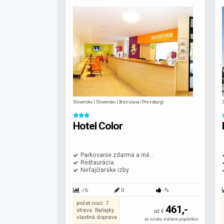
Slovensko | Slovensko | Bratislava (Pressburg)
S
Hotel Color
Parkovanie zdarma a iné...
Reštaurácia
Nefajčiarske izby
-/6
0
-%
počet nocí: 7
461,-
strava: Raňajky
od €
vlastná doprava
za osobu vrátane poplatkov