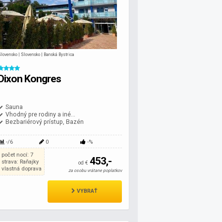
Slovensko | Slovensko | Banská Bystrica
Dixon Kongres
Sauna
Vhodný pre rodiny a iné...
Bezbariérový prístup, Bazén
-/6
0
-%
počet nocí: 7
453,-
strava: Raňajky
od €
vlastná doprava
za osobu vrátane poplatkov
VYBRAŤ