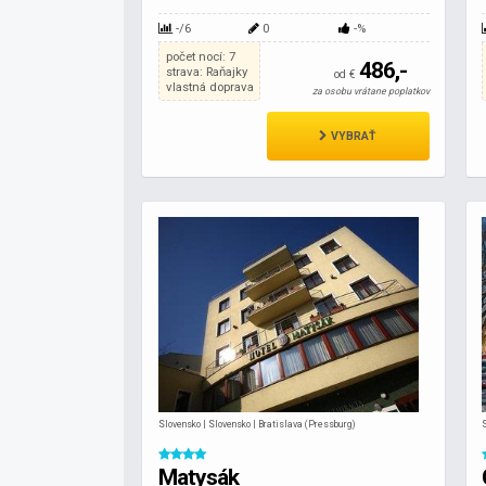
-/6
0
-%
počet nocí: 7
486,-
strava: Raňajky
od €
vlastná doprava
za osobu vrátane poplatkov
VYBRAŤ
Slovensko | Slovensko | Bratislava (Pressburg)
Matysák