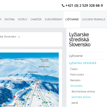
+421 (0) 2 529 328 68-9
Y
EXOTIKA
HOTELY
CHARTER
EUROVÍKENDY
LYŽOVANIE
GOLDEN TRIANGLE
Lyžiarske
→
iská Slovensko
strediská
Slovensko
Lyžovanie
Lyžiarske strediská
Česko
Francúzsko
Rakúsko
Slovensko
Bachledova dolina
Jasenská dolina
Jasná