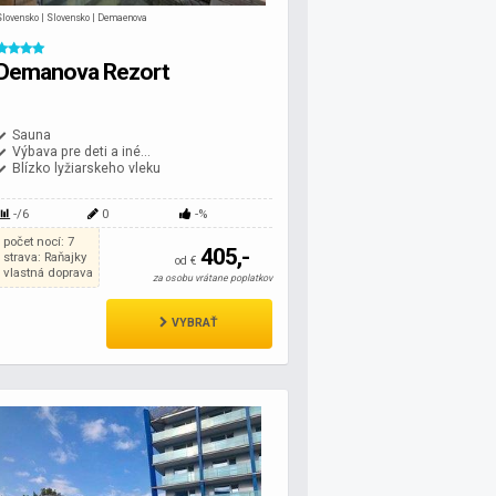
Slovensko | Slovensko | Demaenova
Demanova Rezort
Sauna
Výbava pre deti a iné...
Blízko lyžiarskeho vleku
-/6
0
-%
počet nocí: 7
405,-
strava: Raňajky
od €
vlastná doprava
za osobu vrátane poplatkov
VYBRAŤ