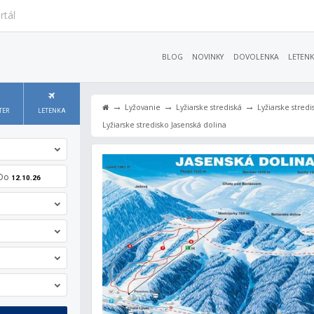
rtál
BLOG
NOVINKY
DOVOLENKA
LETENK
→
→
→
Lyžovanie
Lyžiarske strediská
Lyžiarske stred
TER
LETENKA
Lyžiarske stredisko Jasenská dolina
Do
12.10.26