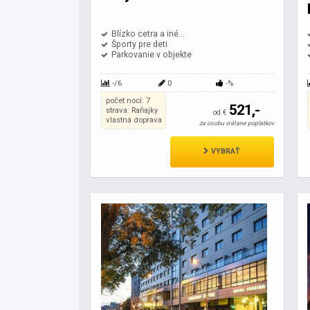
Blízko cetra a iné...
Športy pre deti
Parkovanie v objekte
-/6
0
-%
počet nocí: 7
521,-
strava: Raňajky
od €
vlastná doprava
za osobu vrátane poplatkov
VYBRAŤ