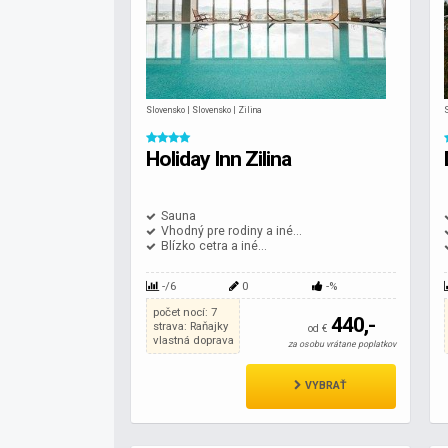
Slovensko | Slovensko | Zilina
Holiday Inn Zilina
Sauna
Vhodný pre rodiny a iné...
Blízko cetra a iné...
-/6
0
-%
počet nocí: 7
440,-
strava: Raňajky
od €
vlastná doprava
za osobu vrátane poplatkov
VYBRAŤ