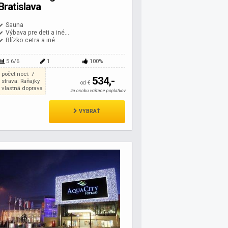
Bratislava
Sauna
Výbava pre deti a iné...
Blízko cetra a iné...
5.6/6
1
100%
počet nocí: 7
534,-
strava: Raňajky
od €
vlastná doprava
za osobu vrátane poplatkov
VYBRAŤ