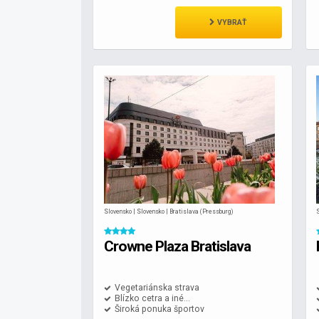
VYBRAŤ
Slovensko | Slovensko | Bratislava (Pressburg)
S
Crowne Plaza Bratislava
Vegetariánska strava
Blízko cetra a iné...
Široká ponuka športov