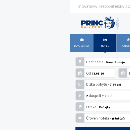
Inovatívny cestovateľský po
DOVOLENKA
HOTEL
CHAR
Destinácia -
Nerozhoduje
Od
13.08.26
Dĺžka pobytu -
7-10 dní
dospelí
+
deti
2
0
Strava -
Raňajky
Úroveň hotela -